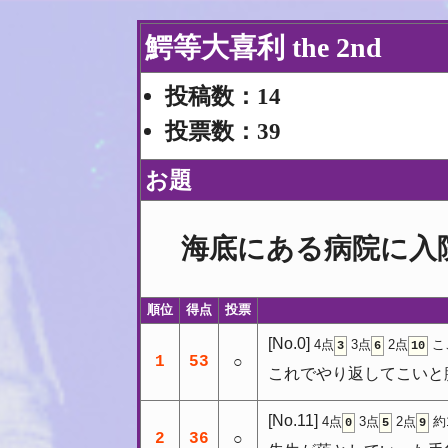
鰐等大喜利 the 2nd
投稿数：14
投票数：39
お題
海底にある病院に入
順位
得点
投票
[No.0]
4点
3点
2点
こ
3
6
10
1
53
○
これでやり返してこいと
[No.11]
4点
3点
2点
約
0
5
9
2
36
○