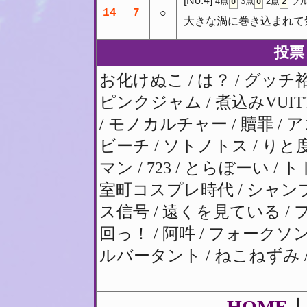
[No.4]
4点
3点
2点
フル
0
0
2
14
7
○
大きな渦に巻き込まれて
投票
お化けぬこ / は？ / グッチ
ピンクジャム / 煮込みVUIT
/ モノカルチャー / 贖罪 /
ビーチ / ソトノトス / りと度 
マン / 723 / とらぼーい / ト
室町コスプレ時代 / シャンプ
ス信号 / 遠くを見ている /
回っ！ / 阿吽 / フォークソン
ルバータント / ねこねずみ /
HOME
｜