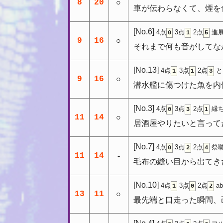
8
20
○
車が伝わらなくて、煙を
[No.6]
4点
3点
2点
進展
0
1
5
9
16
○
それまで何も音がしてな
[No.13]
4点
3点
2点
と
1
1
3
9
16
○
潜水艦に傷つけた魚を内
[No.3]
4点
3点
2点
縁ち
0
3
1
11
14
○
居酒屋やりたいと言って
[No.7]
4点
3点
2点
祭囃
0
2
4
11
14
-
毛布の縫い目から出てき
[No.10]
4点
3点
2点
a
1
0
2
13
11
○
最先端と口走った瞬間、