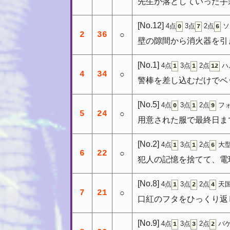
先生が落としていった手
[No.12]
4点
3点
2点
ソ
0
7
6
2
36
○
壁の隙間から消火器を引
[No.1]
4点
3点
2点
ハ
1
1
12
4
34
○
警棒を差し込むだけでベ
[No.5]
4点
3点
2点
フォ
0
1
9
5
24
○
用意された服で最終日ま
[No.2]
4点
3点
2点
大型
1
1
6
6
22
○
犯人の記憶を捨てて、電
[No.8]
4点
3点
2点
天国
1
2
4
7
21
○
口紅のフタをひっくり返
[No.9]
4点
3点
2点
バケ
1
3
2